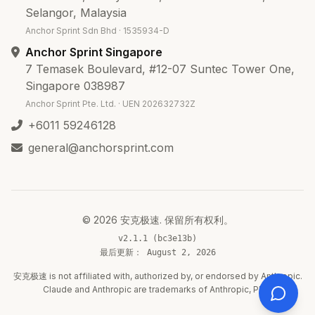
Selangor, Malaysia
Anchor Sprint Sdn Bhd · 1535934-D
Anchor Sprint Singapore
7 Temasek Boulevard, #12-07 Suntec Tower One,
Singapore 038987
Anchor Sprint Pte. Ltd. · UEN 202632732Z
+6011 59246128
general@anchorsprint.com
©
2026
安克极速
.
保留所有权利。
v2.1.1 (bc3e13b)
最后更新：
August 2, 2026
安克极速 is not affiliated with, authorized by, or endorsed by Anthropic.
Claude and Anthropic are trademarks of Anthropic, PBC.