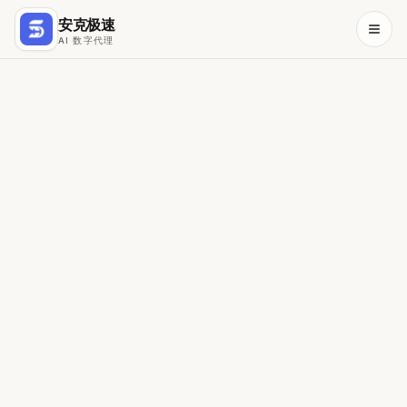
Home
安克极速
AI Solutions overview
AI 数字代理
Company
Singapore
Blog
Contact
AI Agents & Automation
Claude Managed Service
Claude & AI Training
Agent Rescue
Conversational AI
Use Case Directory
Financial Services
Logistics
Retail & F&B
EzyChat — WhatsApp customer support
EzyTeam — Agentic HR
MySalesFlow — Sales agents
EzySQL — Accounting analytics