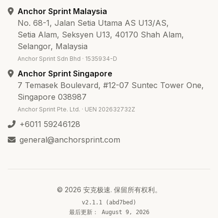
Anchor Sprint Malaysia
No. 68-1, Jalan Setia Utama AS U13/AS,
Setia Alam, Seksyen U13, 40170 Shah Alam,
Selangor, Malaysia
Anchor Sprint Sdn Bhd · 1535934-D
Anchor Sprint Singapore
7 Temasek Boulevard, #12-07 Suntec Tower One,
Singapore 038987
Anchor Sprint Pte. Ltd. · UEN 202632732Z
+6011 59246128
general@anchorsprint.com
©
2026
安克极速
.
保留所有权利。
v2.1.1 (abd7bed)
最后更新：
August 9, 2026