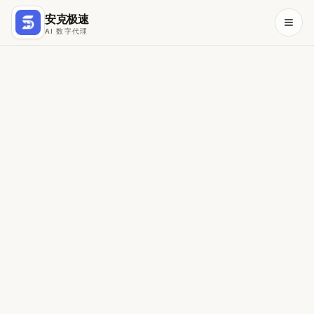
Home
安克极速
AI Solutions overview
AI 数字代理
Company
Singapore
Private testing — invite only.
Blog
Interested? Send an enquiry
Contact
AI Agents & Automation
Claude Managed Service
Claude & AI Training
Agent Rescue
Conversational AI
Use Case Directory
Financial Services
Logistics
Retail & F&B
EzyChat — WhatsApp customer support
EzyTeam — Agentic HR
MySalesFlow — Sales agents
EzySQL — Accounting analytics